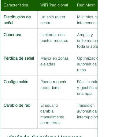
Característica
WiFi Tradicional
Red Mesh
Distribución de 
Un solo router 
Múltiples nodos 
señal
central
interconectados
Cobertura
Limitada, con 
Amplia y 
puntos muertos
uniforme en 
toda la zona
Pérdida de señal
Mayor en zonas 
Optimización 
alejadas
automática de 
rutas
Configuración
Puede requerir 
Fácil instalación 
repetidores
y gestión desde 
una app
Cambio de red
El usuario 
Transición 
cambia 
automática sin 
manualmente 
interrupciones
entre redes