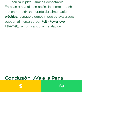
con múltiples usuarios conectados.
En cuanto a la alimentación, los nodos mesh 
suelen requerir una 
fuente de alimentación 
eléctrica
, aunque algunos modelos avanzados 
pueden alimentarse por 
PoE (Power over 
Ethernet)
, simplificando la instalación.
Conclusión: ¿Vale la Pena 
Invertir en una Red Mesh?
Sí, si se busca una 
red estable, eficiente y 
escalable
 sin necesidad de instalar cables 
adicionales en todo el entorno. Las redes mesh 
son la mejor alternativa para 
grandes espacios, 