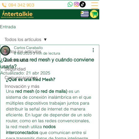
094 342 903
Entrada
Todos los artículos
Carlos Caraballo
Todos los artículos
6 feb 2025
3 min de lectura
¿Qué es una red mesh y cuándo conviene
Electricidad
usarla?
Seguridad
Actualizado:
21 abr 2025
Comunicaciones
¿Qué es una Red Mesh?
Innovación y más
Una 
red mesh (o red de malla)
 es un 
sistema de conexión inalámbrica en el que 
múltiples dispositivos trabajan juntos para 
distribuir la señal de internet de manera 
eficiente. En lugar de depender de un solo 
router, como en las redes convencionales, 
la red mesh utiliza 
nodos 
interconectados
 que comunican entre sí 
para transmitir datos de forma inteligente.